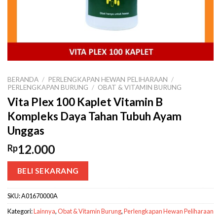
BERANDA
/
PERLENGKAPAN HEWAN PELIHARAAN
/
PERLENGKAPAN BURUNG
/
OBAT & VITAMIN BURUNG
Vita Plex 100 Kaplet Vitamin B
Kompleks Daya Tahan Tubuh Ayam
Unggas
12.000
Rp
BELI SEKARANG
SKU:
A01670000A
Kategori:
Lainnya
,
Obat & Vitamin Burung
,
Perlengkapan Hewan Peliharaan