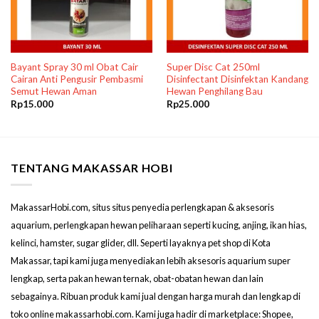
Bayant Spray 30 ml Obat Cair
Super Disc Cat 250ml
Cairan Anti Pengusir Pembasmi
Disinfectant Disinfektan Kandang
Semut Hewan Aman
Hewan Penghilang Bau
Rp
15.000
Rp
25.000
TENTANG MAKASSAR HOBI
MakassarHobi.com, situs situs penyedia perlengkapan & aksesoris
aquarium, perlengkapan hewan peliharaan seperti kucing, anjing, ikan hias,
kelinci, hamster, sugar glider, dll. Seperti layaknya pet shop di Kota
Makassar, tapi kami juga menyediakan lebih aksesoris aquarium super
lengkap, serta pakan hewan ternak, obat-obatan hewan dan lain
sebagainya. Ribuan produk kami jual dengan harga murah dan lengkap di
toko online makassarhobi.com. Kami juga hadir di marketplace: Shopee,