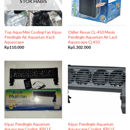
STOK HABIS
Top Aqua Mini Cooling Fan Kipas
Chiller Resun CL-450 Mesin
Pendingin Air Aquarium Kecil
Pendingin Aquarium Air Laut
Aquascape
Aquascape CL450
Rp
110.000
Rp
5.302.000
Kipas Pendingin Aquarium
Kipas Pendingin Aquarium
Aquascape Cooling JEBO F
Aquascape Cooling JEBO F