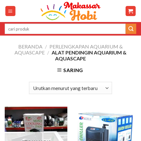
Skip
to
content
Pencarian
untuk:
BERANDA
/
PERLENGKAPAN AQUARIUM &
AQUASCAPE
/
ALAT PENDINGIN AQUARIUM &
AQUASCAPE
SARING