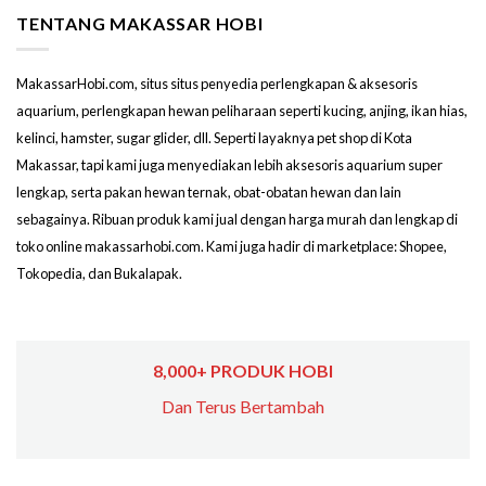
TENTANG MAKASSAR HOBI
MakassarHobi.com, situs situs penyedia perlengkapan & aksesoris
aquarium, perlengkapan hewan peliharaan seperti kucing, anjing, ikan hias,
kelinci, hamster, sugar glider, dll. Seperti layaknya pet shop di Kota
Makassar, tapi kami juga menyediakan lebih aksesoris aquarium super
lengkap, serta pakan hewan ternak, obat-obatan hewan dan lain
sebagainya. Ribuan produk kami jual dengan harga murah dan lengkap di
toko online makassarhobi.com. Kami juga hadir di marketplace: Shopee,
Tokopedia, dan Bukalapak.
8,000+ PRODUK HOBI
Dan Terus Bertambah