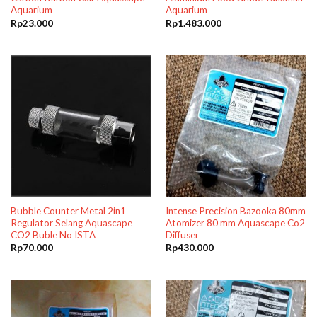
Aquarium
Aquarium
Rp
23.000
Rp
1.483.000
Bubble Counter Metal 2in1
Intense Precision Bazooka 80mm
Regulator Selang Aquascape
Atomizer 80 mm Aquascape Co2
CO2 Buble No ISTA
Diffuser
Rp
70.000
Rp
430.000