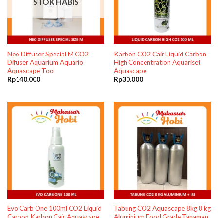
STOK HABIS
Neo Diffuser Special M CO2
Karbon CO2 Cair Liquid Carbon
Difuser Aquarium Aquario
High Concentration Aquariset
Aquascape Tool
Aquascape
Rp
140.000
Rp
30.000
Evo Carb One 100ml CO2 Liquid
Tabung CO2 Aquascape 8kg 8 kg
Carbon Karbon Cair Aquascape
Aluminium Food Grade Tanaman