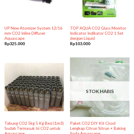
UP New Atomizer System 12/16
TOP AQUA CO2 Glass Monitor
mm CO2 Inline Diffuser
Indicator Indikator CO2 1 Set
Aquascape
dengan Liquid
Rp
325.000
Rp
103.000
STOK HABIS
Tabung CO2 5kg 5 Kg Besi (1m3)
Paket CO2 DIY Kit Cisod
Sudah Termasuk Isi CO2 untuk
Lengkap Citrun Sitrun + Baking
Aquascape
Soda Aquascape