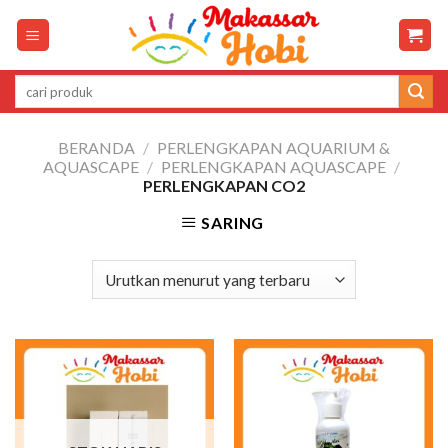
Skip
to
content
Pencarian
untuk:
BERANDA
/
PERLENGKAPAN AQUARIUM &
AQUASCAPE
/
PERLENGKAPAN AQUASCAPE
/
PERLENGKAPAN CO2
SARING