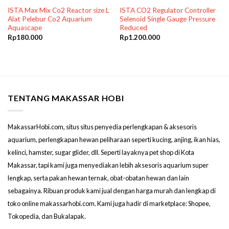
ISTA Max Mix Co2 Reactor size L
ISTA CO2 Regulator Controller
Alat Pelebur Co2 Aquarium
Selenoid Single Gauge Pressure
Aquascape
Reduced
Rp
180.000
Rp
1.200.000
TENTANG MAKASSAR HOBI
MakassarHobi.com, situs situs penyedia perlengkapan & aksesoris
aquarium, perlengkapan hewan peliharaan seperti kucing, anjing, ikan hias,
kelinci, hamster, sugar glider, dll. Seperti layaknya pet shop di Kota
Makassar, tapi kami juga menyediakan lebih aksesoris aquarium super
lengkap, serta pakan hewan ternak, obat-obatan hewan dan lain
sebagainya. Ribuan produk kami jual dengan harga murah dan lengkap di
toko online makassarhobi.com. Kami juga hadir di marketplace: Shopee,
Tokopedia, dan Bukalapak.