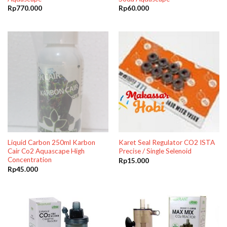
Rp
770.000
Rp
60.000
Liquid Carbon 250ml Karbon
Karet Seal Regulator CO2 ISTA
Cair Co2 Aquascape High
Precise / Single Selenoid
Concentration
Rp
15.000
Rp
45.000