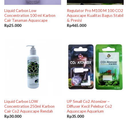
Liquid Carbon Low
Regulator Pro M100 M 100 CO2
Concentration 100 ml Karbon
Aquascape Kualitas Bagus Stabil
Cair Tanaman Aquascape
& Presisi
Rp
25.000
Rp
465.000
Liquid Carbon LOW
UP Small Co2 Atomizer –
Concentration 250ml Karbon
Diffuser Kecil Pelebur Co2
Cair Co2 Aquascape Rendah
Aquascape Aquarium
Rp
30.000
Rp
35.000