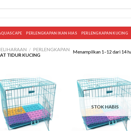
AQUASCAPE
PERLENGKAPAN IKAN HIAS
PERLENGKAPAN KUCING
PELIHARAAN
/
PERLENGKAPAN
Menampilkan 1–12 dari 14 ha
AT TIDUR KUCING
STOK HABIS