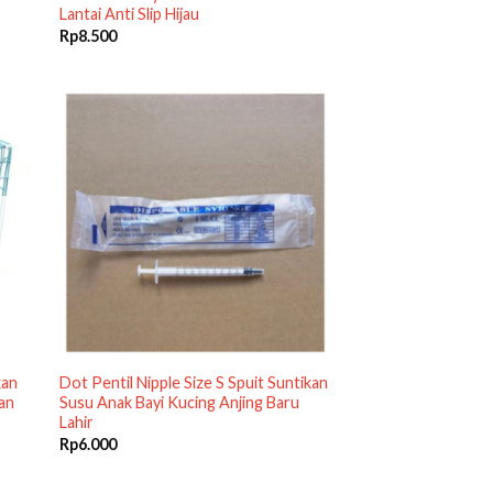
Lantai Anti Slip Hijau
Rp
8.500
kan
Dot Pentil Nipple Size S Spuit Suntikan
aan
Susu Anak Bayi Kucing Anjing Baru
Lahir
Rp
6.000