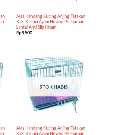
kan
Alas Kandang Kucing Anjing Tatakan
aan
Kaki Kelinci Ayam Hewan Peliharaan
Lantai Anti Slip Hitam
Rp
8.500
STOK HABIS
kan
Alas Kandang Kucing Anjing Tatakan
aan
Kaki Kelinci Ayam Hewan Peliharaan