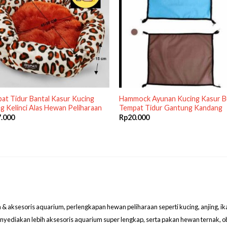
at Tidur Bantal Kasur Kucing
Hammock Ayunan Kucing Kasur B
ng Kelinci Alas Hewan Peliharaan
Tempat Tidur Gantung Kandang
7.000
Rp
20.000
aksesoris aquarium, perlengkapan hewan peliharaan seperti kucing, anjing, ikan hi
menyediakan lebih aksesoris aquarium super lengkap, serta pakan hewan ternak, 