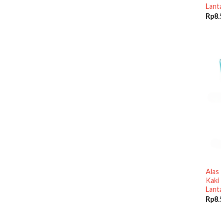
Lanta
Rp
8.
Alas
Kaki
Lanta
Rp
8.