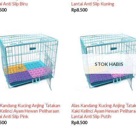
i Anti Slip Biru
Lantai Anti Slip Kuning
500
Rp
8.500
STOK HABIS
 Kandang Kucing Anjing Tatakan
Alas Kandang Kucing Anjing Tata
 Kelinci Ayam Hewan Peliharaan
Kaki Kelinci Ayam Hewan Pelihar
i Anti Slip Pink
Lantai Anti Slip Putih
500
Rp
8.500