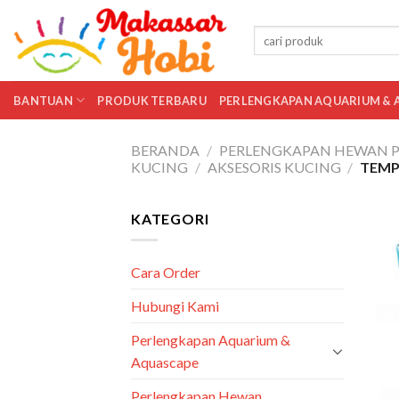
Skip
to
Pencarian
untuk:
content
BANTUAN
PRODUK TERBARU
PERLENGKAPAN AQUARIUM & 
BERANDA
/
PERLENGKAPAN HEWAN 
KUCING
/
AKSESORIS KUCING
/
TEMP
KATEGORI
Cara Order
Hubungi Kami
Perlengkapan Aquarium &
Aquascape
Perlengkapan Hewan