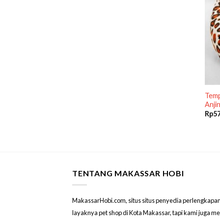
Temp
Anji
Rp
5
TENTANG MAKASSAR HOBI
MakassarHobi.com, situs situs penyedia perlengkapan & 
layaknya pet shop di Kota Makassar, tapi kami juga 