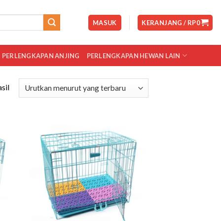
MASUK
KERANJANG /
RP
0
PERLENGKAPAN ANJING
PERLENGKAPAN HEWAN LAIN
sil