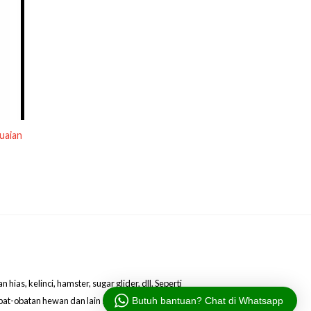
uaian
as, kelinci, hamster, sugar glider, dll. Seperti
Butuh bantuan? Chat di Whatsapp
obat-obatan hewan dan lain sebagainya. Ribuan produk