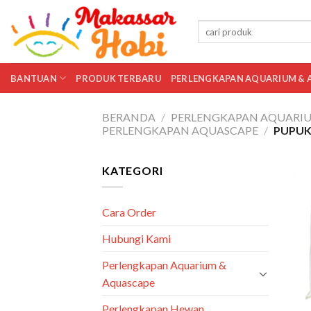
Skip
to
Pencarian
untuk:
content
BANTUAN
PRODUK TERBARU
PERLENGKAPAN AQUARIUM & 
BERANDA
/
PERLENGKAPAN AQUARIU
PERLENGKAPAN AQUASCAPE
/
PUPUK
KATEGORI
Cara Order
Hubungi Kami
Perlengkapan Aquarium &
Aquascape
Perlengkapan Hewan