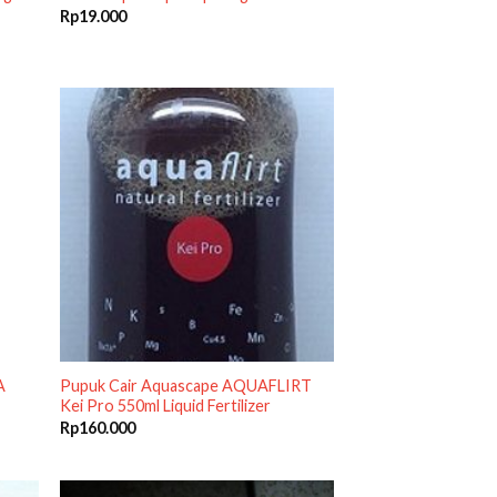
Rp
19.000
A
Pupuk Cair Aquascape AQUAFLIRT
Kei Pro 550ml Liquid Fertilizer
Rp
160.000