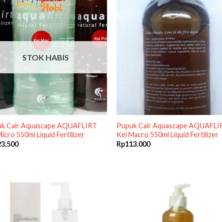
STOK HABIS
k Cair Aquascape AQUAFLIRT
Pupuk Cair Aquascape AQUAFLI
icro 550ml Liquid Fertilizer
Kei Macro 550ml Liquid Fertilizer
23.500
Rp
113.000