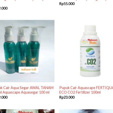
Rp
55.000
9.000
k Cair Aqua Segar AWAL TANAM
Pupuk Cair Aquascape FERTIQU
l Aquascape Aquasegar 100 ml
ECO CO2 Fertilizer 100ml
9.000
Rp
23.000