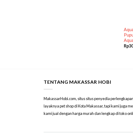
Aqu
Pupu
Aqua
Rp
3
TENTANG MAKASSAR HOBI
MakassarHobi.com, situs situs penyedia perlengkapan & 
layaknya pet shop di Kota Makassar, tapi kami juga 
kami jual dengan harga murah dan lengkap di toko on