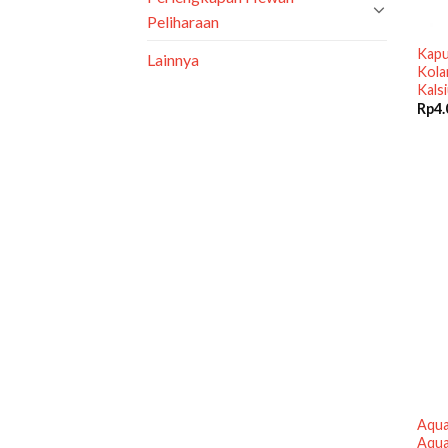
Peliharaan
Kapu
Lainnya
Kola
Kals
Rp
4.
Aqua
Aqua