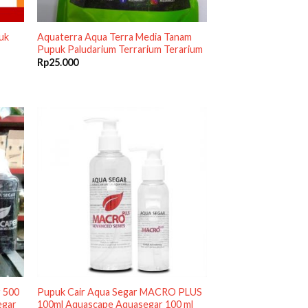
uk
Aquaterra Aqua Terra Media Tanam
Pupuk Paludarium Terrarium Terarium
Rp
25.000
r 500
Pupuk Cair Aqua Segar MACRO PLUS
egar
100ml Aquascape Aquasegar 100 ml