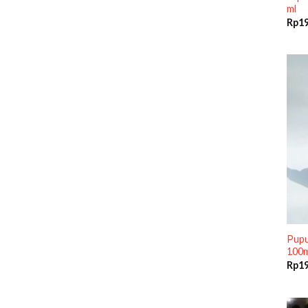
ml
Rp
1
Pupu
100m
Rp
1