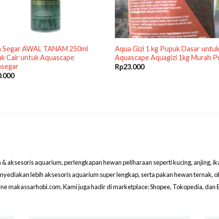
a Segar AWAL TANAM 250ml
Aqua Gizi 1 kg Pupuk Dasar untu
k Cair untuk Aquascape
Aquascape Aquagizi 1kg Murah P
segar
Rp
23.000
0.000
aksesoris aquarium, perlengkapan hewan peliharaan seperti kucing, anjing, ikan hi
menyediakan lebih aksesoris aquarium super lengkap, serta pakan hewan ternak, 
line makassarhobi.com. Kami juga hadir di marketplace: Shopee, Tokopedia, dan 