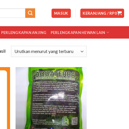
MASUK
KERANJANG /
RP
0
PERLENGKAPAN ANJING
PERLENGKAPAN HEWAN LAIN
sil