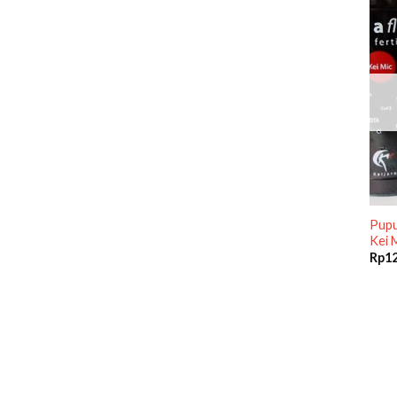
Pupu
Kei M
Rp
1