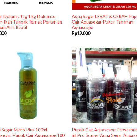
r Dolomit 1kg 1 kg Dolomite
Aqua Segar LEBAT & CERAH Pup
m Ikan Tambak Ternak Pertanian
Cair Aquasegar Pukcir Tanaman
ium Alas Reptil
Aquascape
000
Rp
19.000
 Segar Micro Plus 100ml
Pupuk Cair Aquascape Proscape
segar Pupuk Cair Aquascape 100
ml Pro Scaper Aqua Segar Aquas