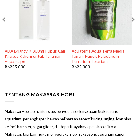
ADA Brighty K 300ml Pupuk Cair
Aquaterra Aqua Terra Media
Khusus Kalium untuk Tanaman
Tanam Pupuk Paludarium
Aquascape
Terrarium Terarium
Rp
255.000
Rp
25.000
TENTANG MAKASSAR HOBI
MakassarHobi.com, situs situs penyedia perlengkapan & aksesoris
aquarium, perlengkapan hewan peliharaan seperti kucing, anjing, ikan hias,
kelinci, hamster, sugar glider, dll. Seperti layaknya pet shop di Kota
Makassar, tapi kami juga menyediakan lebih aksesoris aquarium super