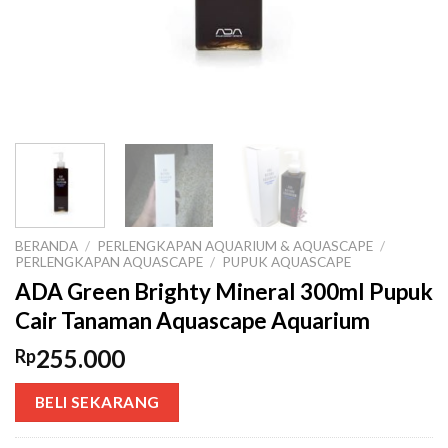
BERANDA
/
PERLENGKAPAN AQUARIUM & AQUASCAPE
/
PERLENGKAPAN AQUASCAPE
/
PUPUK AQUASCAPE
ADA Green Brighty Mineral 300ml Pupuk
Cair Tanaman Aquascape Aquarium
255.000
Rp
BELI SEKARANG