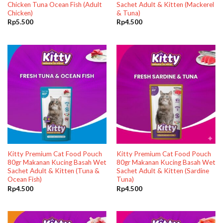
Chicken Tuna Ocean Fish (Adult
Sachet Adult & Kitten (Mackerel
Chicken)
& Tuna)
Rp
5.500
Rp
4.500
Kitty Premium Cat Food Pouch
Kitty Premium Cat Food Pouch
80gr Makanan Kucing Basah Wet
80gr Makanan Kucing Basah Wet
Sachet Adult & Kitten (Tuna &
Sachet Adult & Kitten (Sardine
Ocean Fish)
Tuna)
Rp
4.500
Rp
4.500