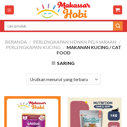
Skip
to
content
Pencarian
untuk:
BERANDA
/
PERLENGKAPAN HEWAN PELIHARAAN
/
PERLENGKAPAN KUCING
/
MAKANAN KUCING / CAT
FOOD
SARING