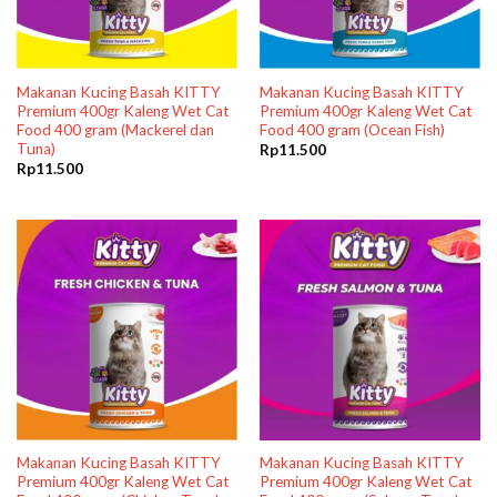
Makanan Kucing Basah KITTY
Makanan Kucing Basah KITTY
Premium 400gr Kaleng Wet Cat
Premium 400gr Kaleng Wet Cat
Food 400 gram (Mackerel dan
Food 400 gram (Ocean Fish)
Tuna)
Rp
11.500
Rp
11.500
Makanan Kucing Basah KITTY
Makanan Kucing Basah KITTY
Premium 400gr Kaleng Wet Cat
Premium 400gr Kaleng Wet Cat