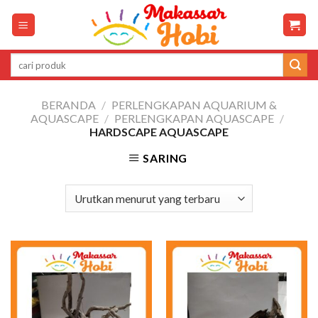
Skip
to
content
Pencarian
untuk:
BERANDA
/
PERLENGKAPAN AQUARIUM &
AQUASCAPE
/
PERLENGKAPAN AQUASCAPE
/
HARDSCAPE AQUASCAPE
SARING