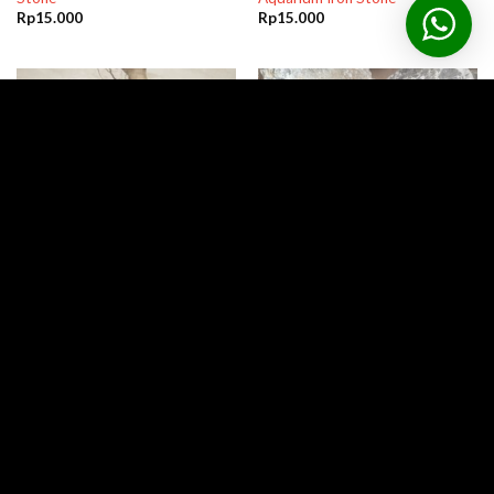
Rp
15.000
Rp
15.000
STOK HABIS
Akar Kayu Aquascape Senggani
Batu Seiryu Lokal Aquascape
Dekorasi Hiasan untuk Aquarium
1kg 1 kg Hardscape Aquarium
1pc
Seriyu Stone
Rp
5.000
Rp
18.000