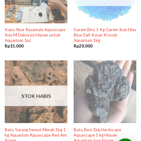
Kayu Akar Rasamala Aquascape
Garam Biru 1 Kg Garem Ikan Hias
Size M Dekorasi Hiasan untuk
Blue Salt Kasar Krosok
Aquarium 1pc
Aquarium 1kg
Rp
15.000
Rp
20.000
STOK HABIS
Batu Sarang Semut Merah 1kg 1
Batu Besi 1kg Hardscape
kg Aquarium Aquascape Red Ant
Aquascape 1 kg Hiasan
Stone
Aquarium Iron Stone