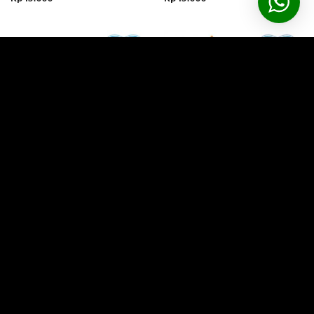
Popok Anjing Jantan Betina
Popok Anjing Jantan Betina
Unicharm Kecil Besar Manner
Unicharm Kecil Besar Manner
Wear Girl L 8
Wear Girl XL 7
Rp
45.000
Rp
45.000