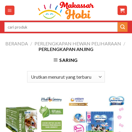
Skip
to
content
Pencarian
untuk:
BERANDA
/
PERLENGKAPAN HEWAN PELIHARAAN
/
PERLENGKAPAN ANJING
SARING