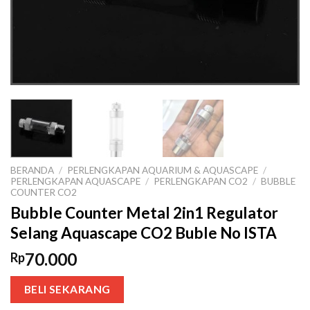
BERANDA
/
PERLENGKAPAN AQUARIUM & AQUASCAPE
/
PERLENGKAPAN AQUASCAPE
/
PERLENGKAPAN CO2
/
BUBBLE
COUNTER CO2
Bubble Counter Metal 2in1 Regulator
Selang Aquascape CO2 Buble No ISTA
70.000
Rp
BELI SEKARANG