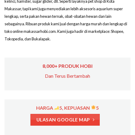
kelinci, hamster, sugar glider, dll. Seperti layaknya pet shop di Kota
Makassar, tapi kami juga menyediakan lebih aksesoris aquarium super
lengkap, serta pakan hewan ternak, obat-obatan hewan dan lain
sebagainya. Ribuan produk kami jual dengan harga murah dan lengkap di
toko online makassarhobi.com. Kami juga hadir di marketplace: Shopee,
Tokopedia, dan Bukalapak.
8,000+ PRODUK HOBI
Dan Terus Bertambah
HARGA
5, KEPUASAN
5
ULASAN GOOGLE MAP