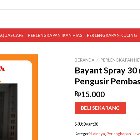
AQUASCAPE
PERLENGKAPAN IKAN HIAS
PERLENGKAPAN KUCING
BERANDA
/
PERLENGKAPAN HE
Bayant Spray 30 
Pengusir Pemba
15.000
Rp
BELI SEKARANG
SKU:
Byant30
Kategori:
Lainnya
,
Perlengkapan Hewa