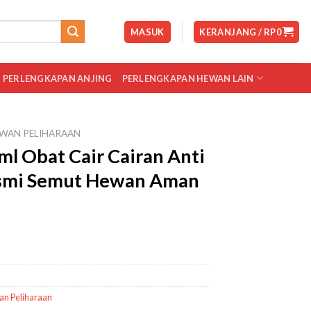
MASUK
KERANJANG /
RP
0
PERLENGKAPAN ANJING
PERLENGKAPAN HEWAN LAIN
WAN PELIHARAAN
ml Obat Cair Cairan Anti
smi Semut Hewan Aman
n Peliharaan