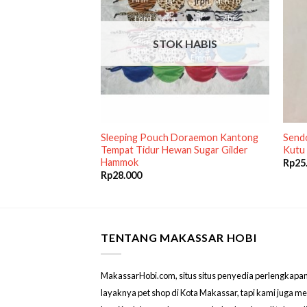
STOK HABIS
0ml Disinfectant
Sleeping Pouch Doraemon Kantong
Send
ang Hewan
Tempat Tidur Hewan Sugar Gilder
Kutu 
Hammok
Rp
25
Rp
28.000
TENTANG MAKASSAR HOBI
MakassarHobi.com, situs situs penyedia perlengkapan & 
layaknya pet shop di Kota Makassar, tapi kami juga 