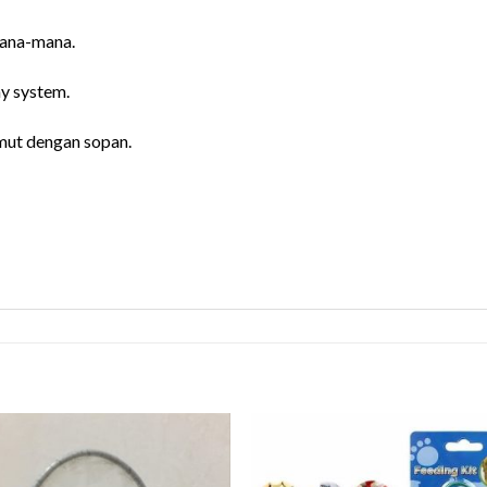
mana-mana.
ay system.
emut dengan sopan.