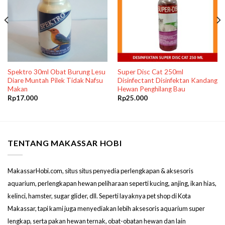
Spektro 30ml Obat Burung Lesu
Super Disc Cat 250ml
Diare Muntah Pilek Tidak Nafsu
Disinfectant Disinfektan Kandang
Makan
Hewan Penghilang Bau
Rp
17.000
Rp
25.000
TENTANG MAKASSAR HOBI
MakassarHobi.com, situs situs penyedia perlengkapan & aksesoris
aquarium, perlengkapan hewan peliharaan seperti kucing, anjing, ikan hias,
kelinci, hamster, sugar glider, dll. Seperti layaknya pet shop di Kota
Makassar, tapi kami juga menyediakan lebih aksesoris aquarium super
lengkap, serta pakan hewan ternak, obat-obatan hewan dan lain