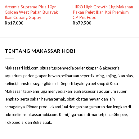
Artemia Supreme Plus 10gr
HIRO High Growth 1kg Makanan
Golden West Pakan Burayak
Pakan Pelet Ikan Koi Premium
Ikan Cupang Guppy
CP Pet Food
Rp
17.000
Rp
79.500
TENTANG MAKASSAR HOBI
MakassarHobi.com, situs situs penyedia perlengkapan & aksesoris
aquarium, perlengkapan hewan peliharaan seperti kucing, anjing, ikan hias,
kelinci, hamster, sugar glider, dll. Seperti layaknya pet shop di Kota
Makassar, tapi kami juga menyediakan lebih aksesoris aquarium super
lengkap, serta pakan hewan ternak, obat-obatan hewan dan lain
sebagainya. Ribuan produk kami jual dengan harga murah dan lengkap di
toko online makassarhobi.com. Kami juga hadir di marketplace: Shopee,
Tokopedia, dan Bukalapak.