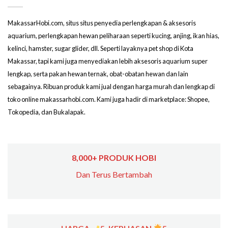
MakassarHobi.com, situs situs penyedia perlengkapan & aksesoris
aquarium, perlengkapan hewan peliharaan seperti kucing, anjing, ikan hias,
kelinci, hamster, sugar glider, dll. Seperti layaknya pet shop di Kota
Makassar, tapi kami juga menyediakan lebih aksesoris aquarium super
lengkap, serta pakan hewan ternak, obat-obatan hewan dan lain
sebagainya. Ribuan produk kami jual dengan harga murah dan lengkap di
toko online makassarhobi.com. Kami juga hadir di marketplace: Shopee,
Tokopedia, dan Bukalapak.
8,000+ PRODUK HOBI
Dan Terus Bertambah