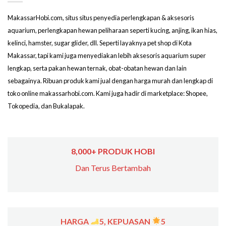
MakassarHobi.com, situs situs penyedia perlengkapan & aksesoris
aquarium, perlengkapan hewan peliharaan seperti kucing, anjing, ikan hias,
kelinci, hamster, sugar glider, dll. Seperti layaknya pet shop di Kota
Makassar, tapi kami juga menyediakan lebih aksesoris aquarium super
lengkap, serta pakan hewan ternak, obat-obatan hewan dan lain
sebagainya. Ribuan produk kami jual dengan harga murah dan lengkap di
toko online makassarhobi.com. Kami juga hadir di marketplace: Shopee,
Tokopedia, dan Bukalapak.
8,000+ PRODUK HOBI
Dan Terus Bertambah
HARGA
5, KEPUASAN
5