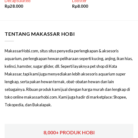
Decapsulated
Lobster
Rp
28.000
Rp
8.000
TENTANG MAKASSAR HOBI
MakassarHobi.com, situs situs penyedia perlengkapan & aksesoris
aquarium, perlengkapan hewan peliharaan seperti kucing, anjing, ikan hias,
kelinci, hamster, sugar glider, dll. Seperti layaknya pet shop di Kota
Makassar, tapi kami juga menyediakan lebih aksesoris aquarium super
lengkap, serta pakan hewan ternak, obat-obatan hewan dan lain
sebagainya. Ribuan produk kami jual dengan harga murah dan lengkap di
toko online makassarhobi.com. Kami juga hadir di marketplace: Shopee,
Tokopedia, dan Bukalapak.
8,000+ PRODUK HOBI