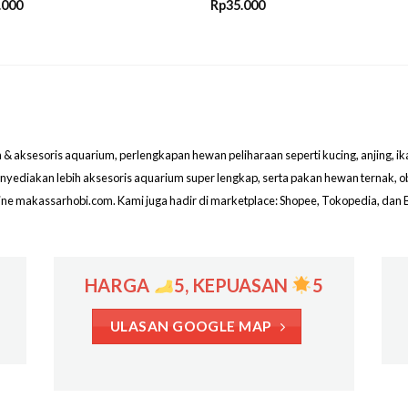
.000
Rp
35.000
aksesoris aquarium, perlengkapan hewan peliharaan seperti kucing, anjing, ikan hi
menyediakan lebih aksesoris aquarium super lengkap, serta pakan hewan ternak, 
line makassarhobi.com. Kami juga hadir di marketplace: Shopee, Tokopedia, dan 
HARGA
5, KEPUASAN
5
ULASAN GOOGLE MAP