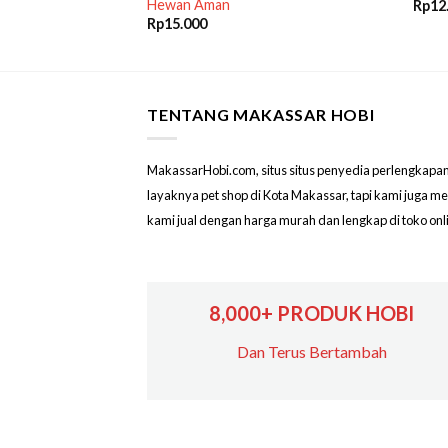
Hewan Aman
Rp
12
Rp
15.000
TENTANG MAKASSAR HOBI
MakassarHobi.com, situs situs penyedia perlengkapan & 
layaknya pet shop di Kota Makassar, tapi kami juga 
kami jual dengan harga murah dan lengkap di toko on
8,000+ PRODUK HOBI
Dan Terus Bertambah