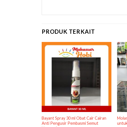
PRODUK TERKAIT
Pack Ice Gel
Bayant Spray 30 ml Obat Cair Cairan
Mola
freezze Therma
Anti Pengusir Pembasmi Semut
untuk