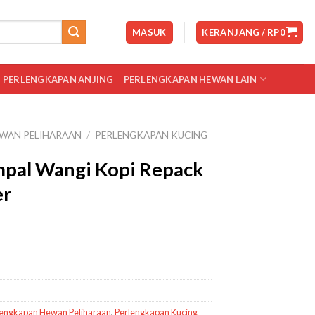
MASUK
KERANJANG /
RP
0
PERLENGKAPAN ANJING
PERLENGKAPAN HEWAN LAIN
WAN PELIHARAAN
/
PERLENGKAPAN KUCING
mpal Wangi Kopi Repack
er
lengkapan Hewan Peliharaan
,
Perlengkapan Kucing