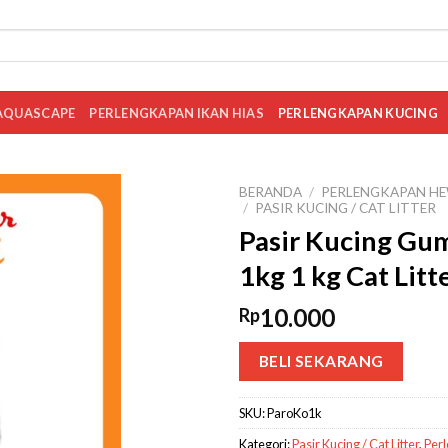
AQUASCAPE
PERLENGKAPAN IKAN HIAS
PERLENGKAPAN KUCING
BERANDA
/
PERLENGKAPAN HE
/
PASIR KUCING / CAT LITTER
Pasir Kucing Gu
1kg 1 kg Cat Litt
10.000
Rp
BELI SEKARANG
SKU:
ParoKo1k
Kategori:
Pasir Kucing / Cat Litter
,
Per