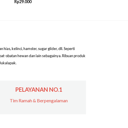
Rp
29.000
as, kelinci, hamster, sugar glider, dll. Seperti
obat-obatan hewan dan lain sebagainya. Ribuan produk
Bukalapak.
PELAYANAN NO.1
Tim Ramah & Berpengalaman