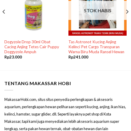
STOK HABIS
Dogyzole Drop 30ml Obat
Tas Astronot Kucing Anjing
Cacing Anjing Tetes Cair Puppy
Kelinci Pet Cargo Transparan
Doggyzole Ampuh
Warna Biru Muda Ransel Hewan
Rp
23.000
Rp
241.000
TENTANG MAKASSAR HOBI
MakassarHobi.com, situs situs penyedia perlengkapan & aksesoris
aquarium, perlengkapan hewan peliharaan seperti kucing, anjing, ikan hias,
kelinci, hamster, sugar glider, dll. Seperti layaknya pet shop di Kota
Makassar, tapi kami juga menyediakan lebih aksesoris aquarium super
lengkap, serta pakan hewan ternak, obat-obatan hewan dan lain