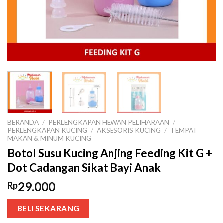
BERANDA
/
PERLENGKAPAN HEWAN PELIHARAAN
/
PERLENGKAPAN KUCING
/
AKSESORIS KUCING
/
TEMPAT
MAKAN & MINUM KUCING
Botol Susu Kucing Anjing Feeding Kit G +
Dot Cadangan Sikat Bayi Anak
29.000
Rp
BELI SEKARANG