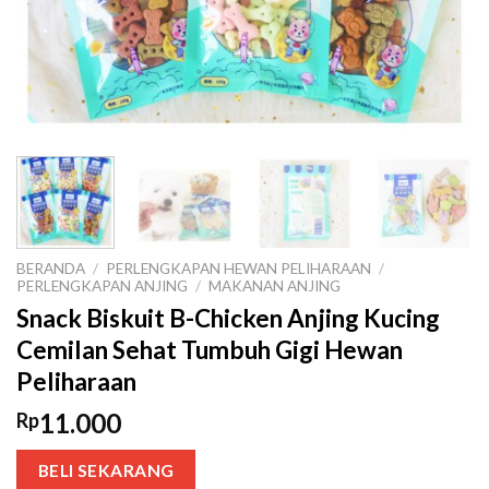
BERANDA
/
PERLENGKAPAN HEWAN PELIHARAAN
/
PERLENGKAPAN ANJING
/
MAKANAN ANJING
Snack Biskuit B-Chicken Anjing Kucing
Cemilan Sehat Tumbuh Gigi Hewan
Peliharaan
11.000
Rp
BELI SEKARANG