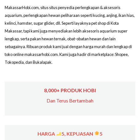
MakassarHobi.com, situs situs penyedia perlengkapan & aksesoris
aquarium, perlengkapan hewan peliharaan seperti kucing, anjing, ikan hias,
kelinci, hamster, sugar glider, dll. Seperti layaknya pet shop di Kota
Makassar, tapi kami juga menyediakan lebih aksesoris aquarium super
lengkap, serta pakan hewan ternak, obat-obatan hewan dan lain
sebagainya. Ribuan produk kami jual dengan harga murah dan lengkap di
toko online makassarhobi.com. Kami juga hadir di marketplace: Shopee,
Tokopedia, dan Bukalapak.
8,000+ PRODUK HOBI
Dan Terus Bertambah
HARGA
5, KEPUASAN
5