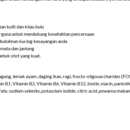
n kulit dan kilau bulu
erguna untuk mendukung kesehahtan pencernaan
kebutuhnan kucing kesayangan anda
 mata dan jantung
ntuk otot yang kuat.
gung, lemak ayam, daging ikan, ragi, fructo-oligosaccharides (FOS),
n B1, Vitamin B2, Vitamin B6, Vitamin B12, biotin, niacin, pantothen
fate, sodium selenite, potassium iodide, citric acid, pewarna makan