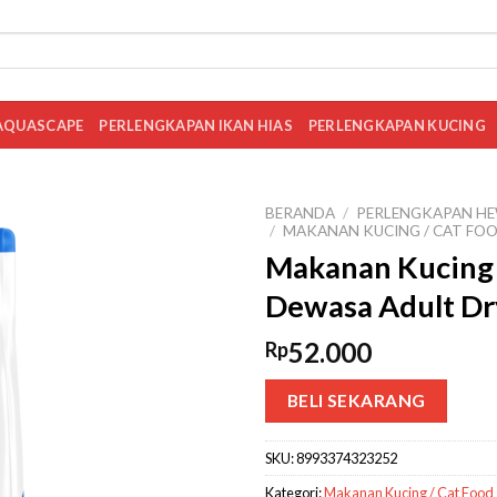
AQUASCAPE
PERLENGKAPAN IKAN HIAS
PERLENGKAPAN KUCING
BERANDA
/
PERLENGKAPAN HE
/
MAKANAN KUCING / CAT FO
Makanan Kucing 
Dewasa Adult Dr
52.000
Rp
BELI SEKARANG
SKU:
8993374323252
Kategori:
Makanan Kucing / Cat Food