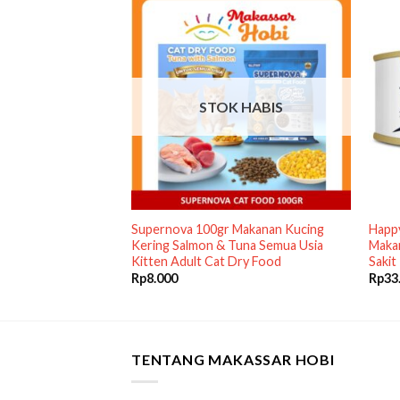
STOK HABIS
fe Cat 20kg 20 kg
Supernova 100gr Makanan Kucing
Happ
remium Lifecat Ori
Kering Salmon & Tuna Semua Usia
Maka
Kitten Adult Cat Dry Food
Sakit
Rp
8.000
Rp
33
TENTANG MAKASSAR HOBI