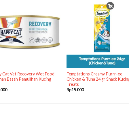
y Cat Vet Recovery Wet Food
Temptations Creamy Purrr-ee
nan Basah Pemulihan Kucing
Chicken & Tuna 24 gr Snack Kucin
Treats
.000
Rp
15.000