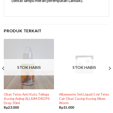
(dekat lampu merah perempatan Landak).
PRODUK TERKAIT
STOK HABIS
STOK HABIS
Obat Tetes Anti Kutu Telinga
Albenworm 5ml Liquid 5 ml Tetes
Kucing Anjing ALLIUM DROPS
Cair Obat Cacing Kucing Alben
Drop 30ml
Worm
Rp
23.000
Rp
15.000