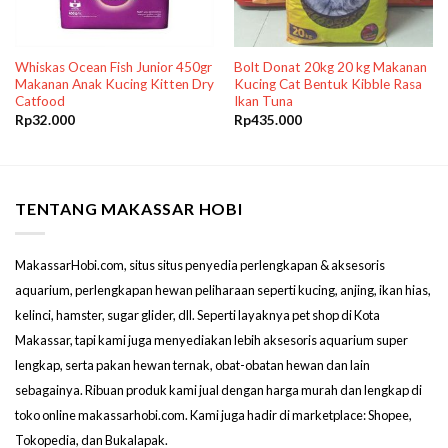
Whiskas Ocean Fish Junior 450gr
Bolt Donat 20kg 20 kg Makanan
Makanan Anak Kucing Kitten Dry
Kucing Cat Bentuk Kibble Rasa
Catfood
Ikan Tuna
Rp
32.000
Rp
435.000
TENTANG MAKASSAR HOBI
MakassarHobi.com, situs situs penyedia perlengkapan & aksesoris
aquarium, perlengkapan hewan peliharaan seperti kucing, anjing, ikan hias,
kelinci, hamster, sugar glider, dll. Seperti layaknya pet shop di Kota
Makassar, tapi kami juga menyediakan lebih aksesoris aquarium super
lengkap, serta pakan hewan ternak, obat-obatan hewan dan lain
sebagainya. Ribuan produk kami jual dengan harga murah dan lengkap di
toko online makassarhobi.com. Kami juga hadir di marketplace: Shopee,
Tokopedia, dan Bukalapak.