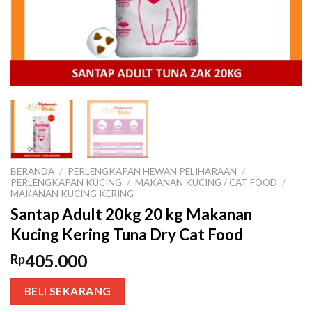
BERANDA
/
PERLENGKAPAN HEWAN PELIHARAAN
/
PERLENGKAPAN KUCING
/
MAKANAN KUCING / CAT FOOD
/
MAKANAN KUCING KERING
Santap Adult 20kg 20 kg Makanan
Kucing Kering Tuna Dry Cat Food
405.000
Rp
BELI SEKARANG