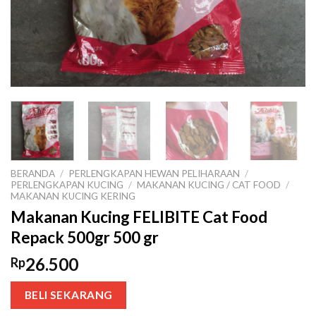
BERANDA
/
PERLENGKAPAN HEWAN PELIHARAAN
/
PERLENGKAPAN KUCING
/
MAKANAN KUCING / CAT FOOD
/
MAKANAN KUCING KERING
Makanan Kucing FELIBITE Cat Food
Repack 500gr 500 gr
26.500
Rp
BELI SEKARANG