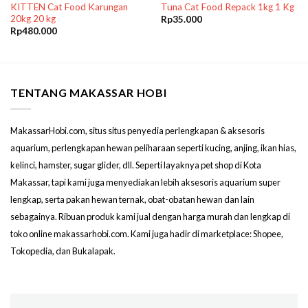
KITTEN Cat Food Karungan
Tuna Cat Food Repack 1kg 1 Kg
20kg 20 kg
Rp
35.000
Rp
480.000
TENTANG MAKASSAR HOBI
MakassarHobi.com, situs situs penyedia perlengkapan & aksesoris
aquarium, perlengkapan hewan peliharaan seperti kucing, anjing, ikan hias,
kelinci, hamster, sugar glider, dll. Seperti layaknya pet shop di Kota
Makassar, tapi kami juga menyediakan lebih aksesoris aquarium super
lengkap, serta pakan hewan ternak, obat-obatan hewan dan lain
sebagainya. Ribuan produk kami jual dengan harga murah dan lengkap di
toko online makassarhobi.com. Kami juga hadir di marketplace: Shopee,
Tokopedia, dan Bukalapak.