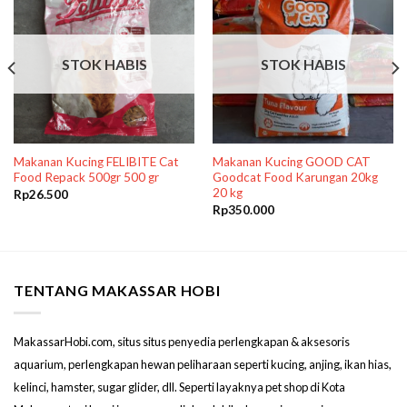
STOK HABIS
STOK HABIS
Makanan Kucing FELIBITE Cat
Makanan Kucing GOOD CAT
Food Repack 500gr 500 gr
Goodcat Food Karungan 20kg
20 kg
Rp
26.500
Rp
350.000
TENTANG MAKASSAR HOBI
MakassarHobi.com, situs situs penyedia perlengkapan & aksesoris
aquarium, perlengkapan hewan peliharaan seperti kucing, anjing, ikan hias,
kelinci, hamster, sugar glider, dll. Seperti layaknya pet shop di Kota