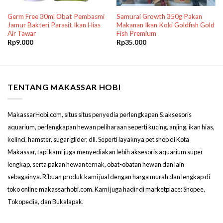
Germ Free 30ml Obat Pembasmi
Samurai Growth 350g Pakan
Jamur Bakteri Parasit Ikan Hias
Makanan Ikan Koki Goldfish Gold
Air Tawar
Fish Premium
Rp
9.000
Rp
35.000
TENTANG MAKASSAR HOBI
MakassarHobi.com, situs situs penyedia perlengkapan & aksesoris
aquarium, perlengkapan hewan peliharaan seperti kucing, anjing, ikan hias,
kelinci, hamster, sugar glider, dll. Seperti layaknya pet shop di Kota
Makassar, tapi kami juga menyediakan lebih aksesoris aquarium super
lengkap, serta pakan hewan ternak, obat-obatan hewan dan lain
sebagainya. Ribuan produk kami jual dengan harga murah dan lengkap di
toko online makassarhobi.com. Kami juga hadir di marketplace: Shopee,
Tokopedia, dan Bukalapak.