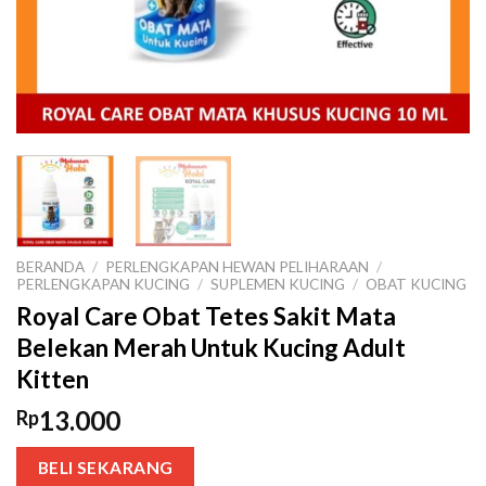
BERANDA
/
PERLENGKAPAN HEWAN PELIHARAAN
/
PERLENGKAPAN KUCING
/
SUPLEMEN KUCING
/
OBAT KUCING
Royal Care Obat Tetes Sakit Mata
Belekan Merah Untuk Kucing Adult
Kitten
13.000
Rp
BELI SEKARANG