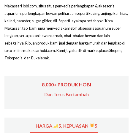
MakassarHobi.com, situs situs penyedia perlengkapan & aksesoris
aquarium, perlengkapan hewan peliharaan seperti kucing, anjing, ikan hias,
kelinci, hamster, sugar glider, dll. Seperti layaknya pet shop di Kota
Makassar, tapi kami juga menyediakan lebih aksesoris aquarium super
lengkap, serta pakan hewan ternak, obat-obatan hewan dan lain
sebagainya. Ribuan produk kami jual dengan harga murah dan lengkap di
toko online makassarhobi.com. Kami juga hadir di marketplace: Shopee,
Tokopedia, dan Bukalapak.
8,000+ PRODUK HOBI
Dan Terus Bertambah
HARGA
5, KEPUASAN
5