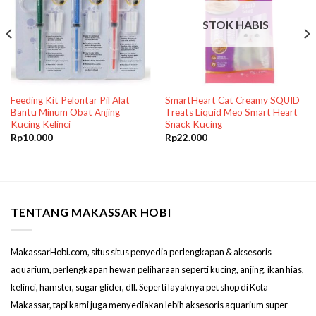
STOK HABIS
Feeding Kit Pelontar Pil Alat
SmartHeart Cat Creamy SQUID
Bantu Minum Obat Anjing
Treats Liquid Meo Smart Heart
Kucing Kelinci
Snack Kucing
Rp
10.000
Rp
22.000
TENTANG MAKASSAR HOBI
MakassarHobi.com, situs situs penyedia perlengkapan & aksesoris
aquarium, perlengkapan hewan peliharaan seperti kucing, anjing, ikan hias,
kelinci, hamster, sugar glider, dll. Seperti layaknya pet shop di Kota
Makassar, tapi kami juga menyediakan lebih aksesoris aquarium super