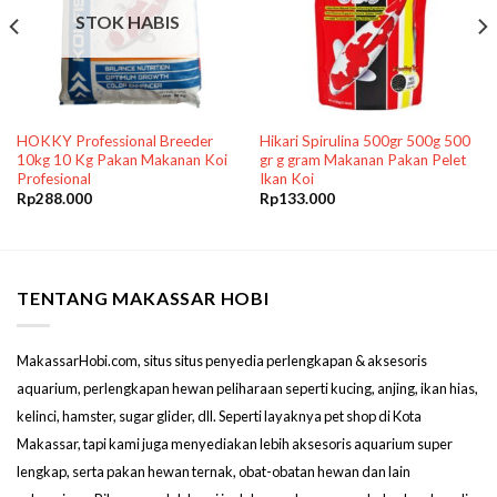
STOK HABIS
HOKKY Professional Breeder
Hikari Spirulina 500gr 500g 500
10kg 10 Kg Pakan Makanan Koi
gr g gram Makanan Pakan Pelet
Profesional
Ikan Koi
Rp
288.000
Rp
133.000
TENTANG MAKASSAR HOBI
MakassarHobi.com, situs situs penyedia perlengkapan & aksesoris
aquarium, perlengkapan hewan peliharaan seperti kucing, anjing, ikan hias,
kelinci, hamster, sugar glider, dll. Seperti layaknya pet shop di Kota
Makassar, tapi kami juga menyediakan lebih aksesoris aquarium super
lengkap, serta pakan hewan ternak, obat-obatan hewan dan lain