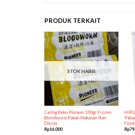
PRODUK TERKAIT
STOK HABIS
 Takari 250gr 2 mm
Cacing Beku Pioneer 100gr Frozen
HIRO
P C P 250 gr gram
Bloodworm Pakan Makanan Ikan
Pakan
Discus
Food
Rp
16.000
Rp
79