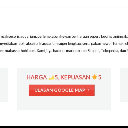
aksesoris aquarium, perlengkapan hewan peliharaan seperti kucing, anjing, ikan hi
menyediakan lebih aksesoris aquarium super lengkap, serta pakan hewan ternak, 
line makassarhobi.com. Kami juga hadir di marketplace: Shopee, Tokopedia, dan 
HARGA
5, KEPUASAN
5
ULASAN GOOGLE MAP