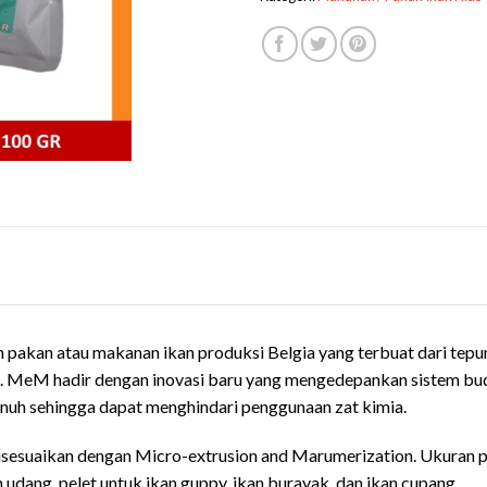
an atau makanan ikan produksi Belgia yang terbuat dari tepung ik
g. MeM hadir dengan inovasi baru yang mengedepankan sistem bud
g penuh sehingga dapat menghindari penggunaan zat kimia.
esuaikan dengan Micro-extrusion and Marumerization. Ukuran pe
 udang, pelet untuk ikan guppy, ikan burayak, dan ikan cupang.