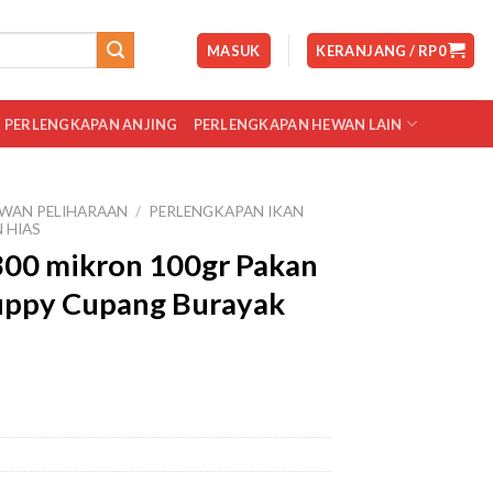
MASUK
KERANJANG /
RP
0
PERLENGKAPAN ANJING
PERLENGKAPAN HEWAN LAIN
WAN PELIHARAAN
/
PERLENGKAPAN IKAN
 HIAS
00 mikron 100gr Pakan
uppy Cupang Burayak