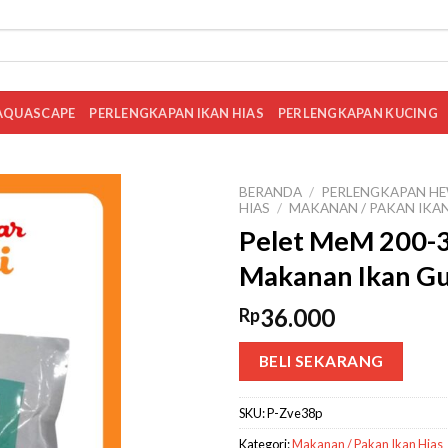
AQUASCAPE
PERLENGKAPAN IKAN HIAS
PERLENGKAPAN KUCING
BERANDA
/
PERLENGKAPAN HE
HIAS
/
MAKANAN / PAKAN IKAN
Pelet MeM 200-3
Makanan Ikan G
36.000
Rp
BELI SEKARANG
SKU:
P-Zve38p
Kategori:
Makanan / Pakan Ikan Hias