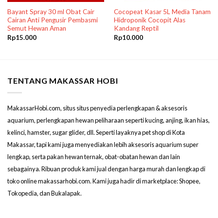
Bayant Spray 30 ml Obat Cair
Cocopeat Kasar 5L Media Tanam
Cairan Anti Pengusir Pembasmi
Hidroponik Cocopit Alas
Semut Hewan Aman
Kandang Reptil
Rp
15.000
Rp
10.000
TENTANG MAKASSAR HOBI
MakassarHobi.com, situs situs penyedia perlengkapan & aksesoris
aquarium, perlengkapan hewan peliharaan seperti kucing, anjing, ikan hias,
kelinci, hamster, sugar glider, dll. Seperti layaknya pet shop di Kota
Makassar, tapi kami juga menyediakan lebih aksesoris aquarium super
lengkap, serta pakan hewan ternak, obat-obatan hewan dan lain
sebagainya. Ribuan produk kami jual dengan harga murah dan lengkap di
toko online makassarhobi.com. Kami juga hadir di marketplace: Shopee,
Tokopedia, dan Bukalapak.