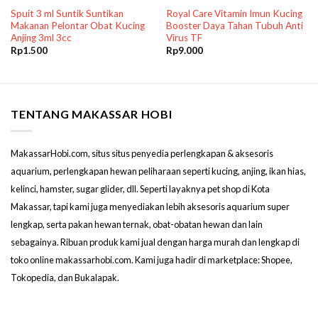
Spuit 3 ml Suntik Suntikan
Royal Care Vitamin Imun Kucing
Makanan Pelontar Obat Kucing
Booster Daya Tahan Tubuh Anti
Anjing 3ml 3cc
Virus TF
Rp
1.500
Rp
9.000
TENTANG MAKASSAR HOBI
MakassarHobi.com, situs situs penyedia perlengkapan & aksesoris
aquarium, perlengkapan hewan peliharaan seperti kucing, anjing, ikan hias,
kelinci, hamster, sugar glider, dll. Seperti layaknya pet shop di Kota
Makassar, tapi kami juga menyediakan lebih aksesoris aquarium super
lengkap, serta pakan hewan ternak, obat-obatan hewan dan lain
sebagainya. Ribuan produk kami jual dengan harga murah dan lengkap di
toko online makassarhobi.com. Kami juga hadir di marketplace: Shopee,
Tokopedia, dan Bukalapak.