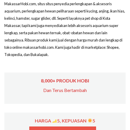
MakassarHobi.com, situs situs penyedia perlengkapan & aksesoris
aquarium, perlengkapan hewan peliharaan seperti kucing, anjing, ikan hias,
kelinci, hamster, sugar glider, dll. Seperti layaknya pet shop di Kota
Makassar, tapi kami juga menyediakan lebih aksesoris aquarium super
lengkap, serta pakan hewan ternak, obat-obatan hewan dan lain
sebagainya. Ribuan produk kami jual dengan harga murah dan lengkap di
toko online makassarhobi.com. Kami juga hadir di marketplace: Shopee,
Tokopedia, dan Bukalapak.
8,000+ PRODUK HOBI
Dan Terus Bertambah
HARGA
5, KEPUASAN
5