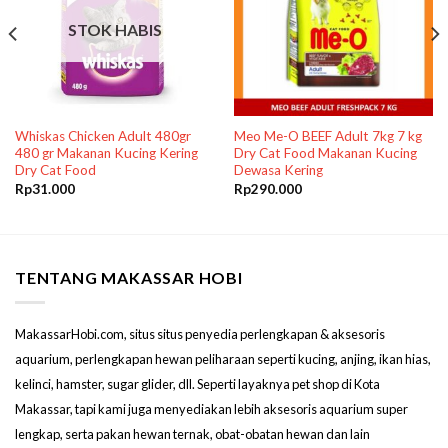
STOK HABIS
Whiskas Chicken Adult 480gr
Meo Me-O BEEF Adult 7kg 7 kg
480 gr Makanan Kucing Kering
Dry Cat Food Makanan Kucing
Dry Cat Food
Dewasa Kering
Rp
31.000
Rp
290.000
TENTANG MAKASSAR HOBI
MakassarHobi.com, situs situs penyedia perlengkapan & aksesoris
aquarium, perlengkapan hewan peliharaan seperti kucing, anjing, ikan hias,
kelinci, hamster, sugar glider, dll. Seperti layaknya pet shop di Kota
Makassar, tapi kami juga menyediakan lebih aksesoris aquarium super
lengkap, serta pakan hewan ternak, obat-obatan hewan dan lain