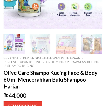
BERANDA
/
PERLENGKAPAN HEWAN PELIHARAAN
/
PERLENGKAPAN KUCING
/
GROOMING / PERAWATAN KUCING
/
SHAMPO KUCING
Olive Care Shampo Kucing Face & Body
60 ml Mencerahkan Bulu Shampoo
Harian
44.000
Rp
BELI SEKARANG