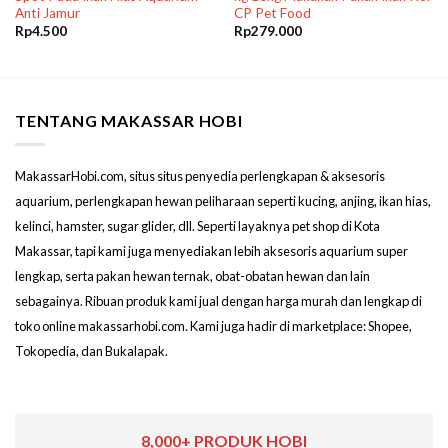
Anti Jamur
CP Pet Food
Rp
4.500
Rp
279.000
TENTANG MAKASSAR HOBI
MakassarHobi.com, situs situs penyedia perlengkapan & aksesoris
aquarium, perlengkapan hewan peliharaan seperti kucing, anjing, ikan hias,
kelinci, hamster, sugar glider, dll. Seperti layaknya pet shop di Kota
Makassar, tapi kami juga menyediakan lebih aksesoris aquarium super
lengkap, serta pakan hewan ternak, obat-obatan hewan dan lain
sebagainya. Ribuan produk kami jual dengan harga murah dan lengkap di
toko online makassarhobi.com. Kami juga hadir di marketplace: Shopee,
Tokopedia, dan Bukalapak.
8,000+ PRODUK HOBI