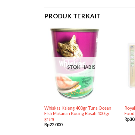
PRODUK TERKAIT
STOK HABIS
HER & BABYCAT
Whiskas Kaleng 400gr Tuna Ocean
Royal
ah Kucing Hamil
Fish Makanan Kucing Basah 400 gr
Food
gram
Rp
30
Rp
22.000