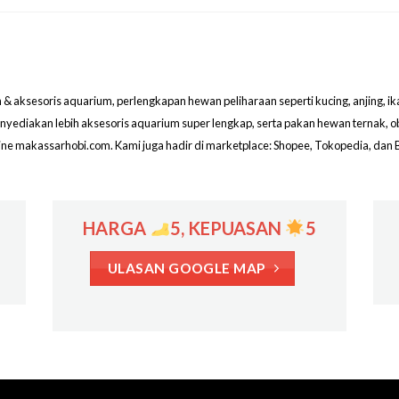
aksesoris aquarium, perlengkapan hewan peliharaan seperti kucing, anjing, ikan hi
menyediakan lebih aksesoris aquarium super lengkap, serta pakan hewan ternak, 
line makassarhobi.com. Kami juga hadir di marketplace: Shopee, Tokopedia, dan 
HARGA
5, KEPUASAN
5
ULASAN GOOGLE MAP