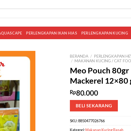
AQUASCAPE
PERLENGKAPAN IKAN HIAS
PERLENGKAPAN KUCING
BERANDA
/
PERLENGKAPAN HE
/
MAKANAN KUCING / CAT FO
Meo Pouch 80gr 1
Mackerel 12×80 
80.000
Rp
BELI SEKARANG
SKU:
8850477026766
Kategori:
Makanan Kucing Basah