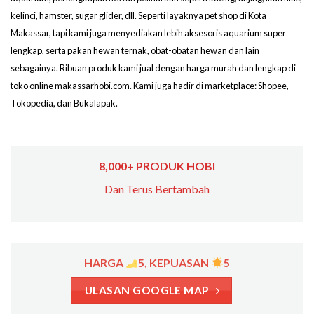
kelinci, hamster, sugar glider, dll. Seperti layaknya pet shop di Kota
Makassar, tapi kami juga menyediakan lebih aksesoris aquarium super
lengkap, serta pakan hewan ternak, obat-obatan hewan dan lain
sebagainya. Ribuan produk kami jual dengan harga murah dan lengkap di
toko online makassarhobi.com. Kami juga hadir di marketplace: Shopee,
Tokopedia, dan Bukalapak.
8,000+ PRODUK HOBI
Dan Terus Bertambah
HARGA
5, KEPUASAN
5
ULASAN GOOGLE MAP