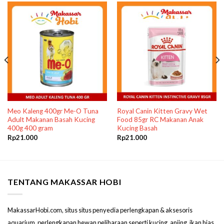
Meo Kaleng 400gr Me-O Tuna
Royal Canin Kitten Gravy Wet
Adult Makanan Basah Kucing
Food 85gr RC Makanan Anak
400g 400 gram
Kucing Basah
Rp
21.000
Rp
21.000
TENTANG MAKASSAR HOBI
MakassarHobi.com, situs situs penyedia perlengkapan & aksesoris
aquarium, perlengkapan hewan peliharaan seperti kucing, anjing, ikan hias,