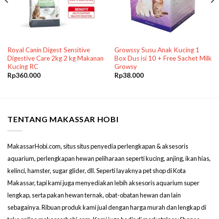
Royal Canin Digest Sensitive
Growssy Susu Anak Kucing 1
Digestive Care 2kg 2 kg Makanan
Box Dus isi 10 + Free Sachet Milk
Kucing RC
Growsy
Rp
360.000
Rp
38.000
TENTANG MAKASSAR HOBI
MakassarHobi.com, situs situs penyedia perlengkapan & aksesoris
aquarium, perlengkapan hewan peliharaan seperti kucing, anjing, ikan hias,
kelinci, hamster, sugar glider, dll. Seperti layaknya pet shop di Kota
Makassar, tapi kami juga menyediakan lebih aksesoris aquarium super
lengkap, serta pakan hewan ternak, obat-obatan hewan dan lain
sebagainya. Ribuan produk kami jual dengan harga murah dan lengkap di