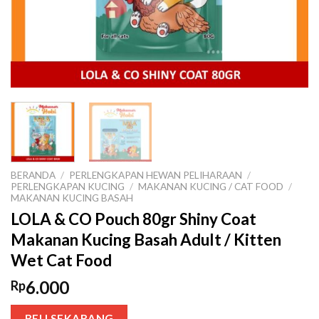
BERANDA
/
PERLENGKAPAN HEWAN PELIHARAAN
/
PERLENGKAPAN KUCING
/
MAKANAN KUCING / CAT FOOD
/
MAKANAN KUCING BASAH
LOLA & CO Pouch 80gr Shiny Coat
Makanan Kucing Basah Adult / Kitten
Wet Cat Food
6.000
Rp
BELI SEKARANG