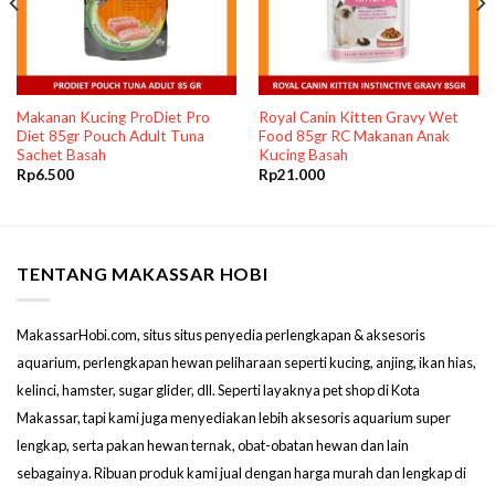
Makanan Kucing ProDiet Pro
Royal Canin Kitten Gravy Wet
Diet 85gr Pouch Adult Tuna
Food 85gr RC Makanan Anak
Sachet Basah
Kucing Basah
Rp
6.500
Rp
21.000
TENTANG MAKASSAR HOBI
MakassarHobi.com, situs situs penyedia perlengkapan & aksesoris
aquarium, perlengkapan hewan peliharaan seperti kucing, anjing, ikan hias,
kelinci, hamster, sugar glider, dll. Seperti layaknya pet shop di Kota
Makassar, tapi kami juga menyediakan lebih aksesoris aquarium super
lengkap, serta pakan hewan ternak, obat-obatan hewan dan lain
sebagainya. Ribuan produk kami jual dengan harga murah dan lengkap di