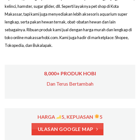
kelinci, hamster, sugar glider, dll. Seperti layaknya pet shop di Kota
Makassar, tapi kami juga menyediakan lebih aksesoris aquarium super
lengkap, serta pakan hewan ternak, obat-obatan hewan dan lain
sebagainya. Ribuan produk kami jual dengan harga murah dan lengkap di
toko online makassarhobi.com. Kami juga hadir di marketplace: Shopee,
Tokopedia, dan Bukalapak.
8,000+ PRODUK HOBI
Dan Terus Bertambah
HARGA
5, KEPUASAN
5
ULASAN GOOGLE MAP