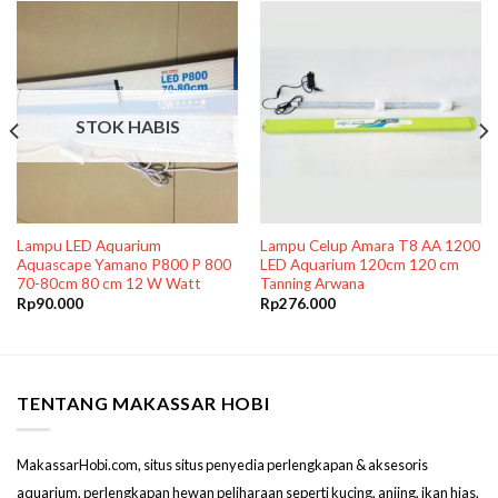
STOK HABIS
Lampu LED Aquarium
Lampu Celup Amara T8 AA 1200
Aquascape Yamano P800 P 800
LED Aquarium 120cm 120 cm
70-80cm 80 cm 12 W Watt
Tanning Arwana
Rp
90.000
Rp
276.000
TENTANG MAKASSAR HOBI
MakassarHobi.com, situs situs penyedia perlengkapan & aksesoris
aquarium, perlengkapan hewan peliharaan seperti kucing, anjing, ikan hias,