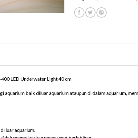
-400 LED Underwater Light 40 cm
 aquarium baik diluar aquarium ataupun di dalam aquarium, memb
di luar aquarium.
 tidak mengeluarkan panas yang berlebihan.