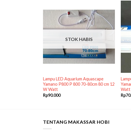
 HABIS
STOK HABIS
rium 20cm Cosmo
Lampu LED Aquarium Aquascape
Lamp
r Water Light 20 cm
Yamano P800 P 800 70-80cm 80 cm 12
Yama
W Watt
Watt
Rp
90.000
Rp
70
TENTANG MAKASSAR HOBI