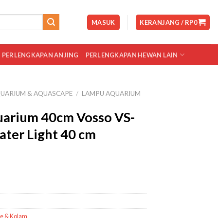
MASUK
KERANJANG /
RP
0
PERLENGKAPAN ANJING
PERLENGKAPAN HEWAN LAIN
UARIUM & AQUASCAPE
/
LAMPU AQUARIUM
arium 40cm Vosso VS-
ter Light 40 cm
e & Kolam