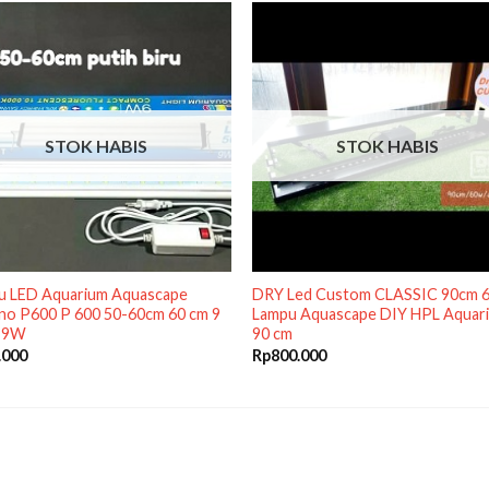
STOK HABIS
STOK HABIS
u LED Aquarium Aquascape
DRY Led Custom CLASSIC 90cm
no P600 P 600 50-60cm 60 cm 9
Lampu Aquascape DIY HPL Aquar
 9W
90 cm
.000
Rp
800.000