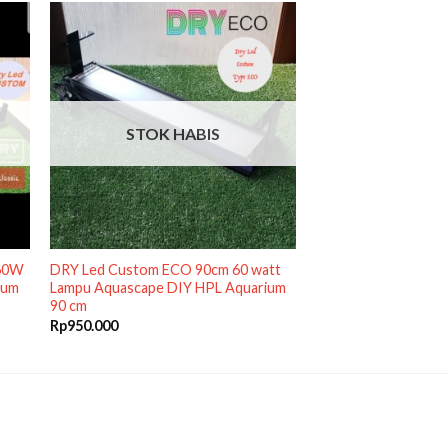
STOK HABIS
 60W
DRY Led Custom ECO 90cm 60 watt
ium
Lampu Aquascape DIY HPL Aquarium
90 cm
Rp
950.000