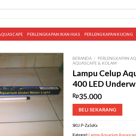
AQUASCAPE
PERLENGKAPAN IKAN HIAS
PERLENGKAPAN KUCING
BERANDA
/
PERLENGKAPAN AQ
AQUASCAPE & KOLAM
Lampu Celup Aqu
400 LED Underwa
35.000
Rp
BELI SEKARANG
SKU:
P-Za5sKx
Kategori:
Lampu Aquarium Aquascap