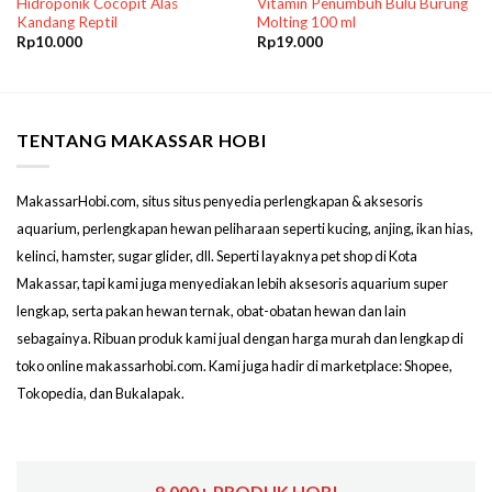
Hidroponik Cocopit Alas
Vitamin Penumbuh Bulu Burung
Kandang Reptil
Molting 100 ml
Rp
10.000
Rp
19.000
TENTANG MAKASSAR HOBI
MakassarHobi.com, situs situs penyedia perlengkapan & aksesoris
aquarium, perlengkapan hewan peliharaan seperti kucing, anjing, ikan hias,
kelinci, hamster, sugar glider, dll. Seperti layaknya pet shop di Kota
Makassar, tapi kami juga menyediakan lebih aksesoris aquarium super
lengkap, serta pakan hewan ternak, obat-obatan hewan dan lain
sebagainya. Ribuan produk kami jual dengan harga murah dan lengkap di
toko online makassarhobi.com. Kami juga hadir di marketplace: Shopee,
Tokopedia, dan Bukalapak.
8,000+ PRODUK HOBI