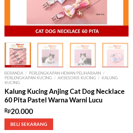
BERANDA
/
PERLENGKAPAN HEWAN PELIHARAAN
/
PERLENGKAPAN KUCING
/
AKSESORIS KUCING
/
KALUNG
KUCING
Kalung Kucing Anjing Cat Dog Necklace
60 Pita Pastel Warna Warni Lucu
20.000
Rp
BELI SEKARANG