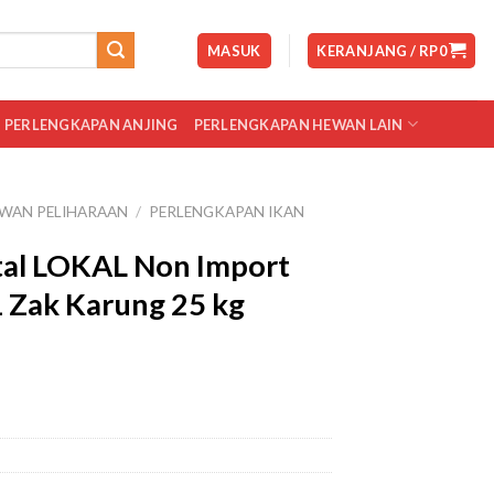
MASUK
KERANJANG /
RP
0
PERLENGKAPAN ANJING
PERLENGKAPAN HEWAN LAIN
WAN PELIHARAAN
/
PERLENGKAPAN IKAN
tal LOKAL Non Import
1 Zak Karung 25 kg