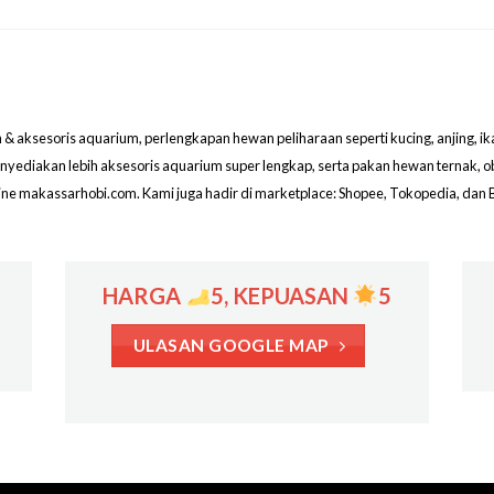
aksesoris aquarium, perlengkapan hewan peliharaan seperti kucing, anjing, ikan hi
menyediakan lebih aksesoris aquarium super lengkap, serta pakan hewan ternak, 
line makassarhobi.com. Kami juga hadir di marketplace: Shopee, Tokopedia, dan 
HARGA
5, KEPUASAN
5
ULASAN GOOGLE MAP