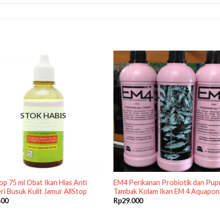
STOK HABIS
top 75 ml Obat Ikan Hias Anti
EM4 Perikanan Probiotik dan Pup
ri Busuk Kulit Jamur AllStop
Tambak Kolam Ikan EM 4 Aquaponi
500
Rp
29.000