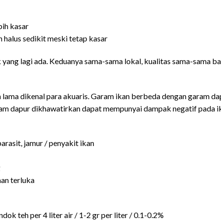
bih kasar
h halus sedikit meski tetap kasar
yang lagi ada. Keduanya sama-sama lokal, kualitas sama-sama bag
ah lama dikenal para akuaris. Garam ikan berbeda dengan garam da
ram dapur dikhawatirkan dapat mempunyai dampak negatif pada i
asit, jamur / penyakit ikan
g
an terluka
dok teh per 4 liter air / 1-2 gr per liter / 0.1-0.2%