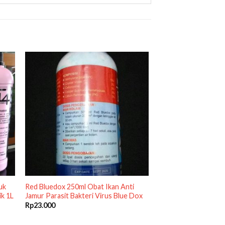
uk
Red Bluedox 250ml Obat Ikan Anti
k 1L
Jamur Parasit Bakteri Virus Blue Dox
Rp
23.000