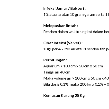
Infeksi Jamur / Bakteri :
1% atau larutan 10 gram garam serta 1 l
Melepaskan lintah :
Rendam dalam waktu singkat dalam lar
Obat Infeksi (Velvet) :
10gr per 45 liter air atau 1 sendok teh per
Perhitungan :
Aquarium > 100 cm x 50 cm x 50 cm
Tinggi air 40 cm
Maka volume air > 100 cm x 50 cm x 40
Bila dosis 0.1%, maka 200 kg x 0.1% = 
Kemasan Karung 25 Kg