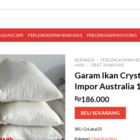
AQUASCAPE
PERLENGKAPAN IKAN HIAS
PERLENGKAPAN KUCING
BERANDA
/
PERLENGKAPAN HE
HIAS
/
OBAT IKAN HIAS
Garam Ikan Crys
Impor Australia 
186.000
Rp
BELI SEKARANG
SKU:
GrLokal25
Kategori:
Obat Ikan Hias