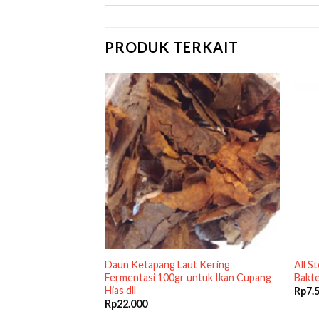
PRODUK TERKAIT
arantina Ikan Anti
Daun Ketapang Laut Kering
All S
it Koi Koki AA
Fermentasi 100gr untuk Ikan Cupang
Bakte
Hias dll
Rp
7.
Rp
22.000