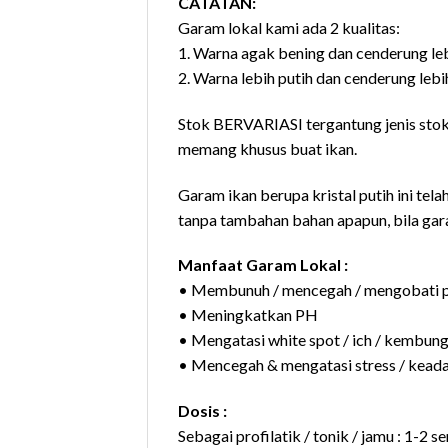
CATATAN:
Garam lokal kami ada 2 kualitas:
1. Warna agak bening dan cenderung le
2. Warna lebih putih dan cenderung lebi
Stok BERVARIASI tergantung jenis stok 
memang khusus buat ikan.
Garam ikan berupa kristal putih ini tel
tanpa tambahan bahan apapun, bila ga
Manfaat Garam Lokal :
• Membunuh / mencegah / mengobati par
• Meningkatkan PH
• Mengatasi white spot / ich / kembun
• Mencegah & mengatasi stress / keada
Dosis :
Sebagai profilatik / tonik / jamu : 1-2 sen