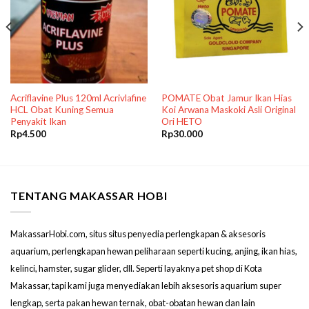
Acriflavine Plus 120ml Acrivlafine
POMATE Obat Jamur Ikan Hias
HCL Obat Kuning Semua
Koi Arwana Maskoki Asli Original
Penyakit Ikan
Ori HETO
Rp
4.500
Rp
30.000
TENTANG MAKASSAR HOBI
MakassarHobi.com, situs situs penyedia perlengkapan & aksesoris
aquarium, perlengkapan hewan peliharaan seperti kucing, anjing, ikan hias,
kelinci, hamster, sugar glider, dll. Seperti layaknya pet shop di Kota
Makassar, tapi kami juga menyediakan lebih aksesoris aquarium super
lengkap, serta pakan hewan ternak, obat-obatan hewan dan lain