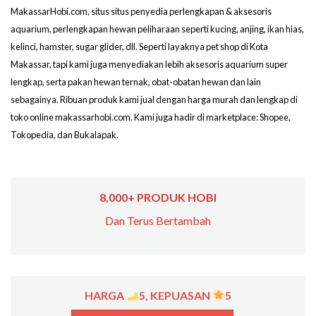
MakassarHobi.com, situs situs penyedia perlengkapan & aksesoris
aquarium, perlengkapan hewan peliharaan seperti kucing, anjing, ikan hias,
kelinci, hamster, sugar glider, dll. Seperti layaknya pet shop di Kota
Makassar, tapi kami juga menyediakan lebih aksesoris aquarium super
lengkap, serta pakan hewan ternak, obat-obatan hewan dan lain
sebagainya. Ribuan produk kami jual dengan harga murah dan lengkap di
toko online makassarhobi.com. Kami juga hadir di marketplace: Shopee,
Tokopedia, dan Bukalapak.
8,000+ PRODUK HOBI
Dan Terus Bertambah
HARGA
5, KEPUASAN
5