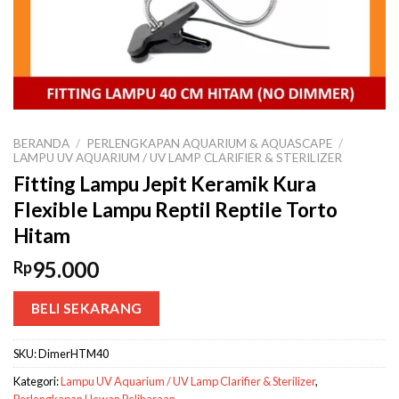
BERANDA
/
PERLENGKAPAN AQUARIUM & AQUASCAPE
/
LAMPU UV AQUARIUM / UV LAMP CLARIFIER & STERILIZER
Fitting Lampu Jepit Keramik Kura
Flexible Lampu Reptil Reptile Torto
Hitam
95.000
Rp
BELI SEKARANG
SKU:
DimerHTM40
Kategori:
Lampu UV Aquarium / UV Lamp Clarifier & Sterilizer
,