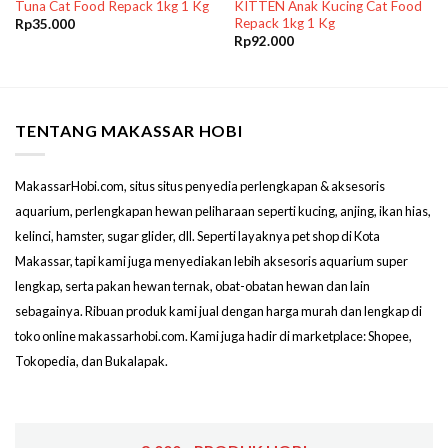
Tuna Cat Food Repack 1kg 1 Kg
KITTEN Anak Kucing Cat Food
Repack 1kg 1 Kg
Rp
35.000
Rp
92.000
TENTANG MAKASSAR HOBI
MakassarHobi.com, situs situs penyedia perlengkapan & aksesoris
aquarium, perlengkapan hewan peliharaan seperti kucing, anjing, ikan hias,
kelinci, hamster, sugar glider, dll. Seperti layaknya pet shop di Kota
Makassar, tapi kami juga menyediakan lebih aksesoris aquarium super
lengkap, serta pakan hewan ternak, obat-obatan hewan dan lain
sebagainya. Ribuan produk kami jual dengan harga murah dan lengkap di
toko online makassarhobi.com. Kami juga hadir di marketplace: Shopee,
Tokopedia, dan Bukalapak.