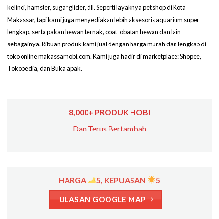
kelinci, hamster, sugar glider, dll. Seperti layaknya pet shop di Kota
Makassar, tapi kami juga menyediakan lebih aksesoris aquarium super
lengkap, serta pakan hewan ternak, obat-obatan hewan dan lain
sebagainya. Ribuan produk kami jual dengan harga murah dan lengkap di
toko online makassarhobi.com. Kami juga hadir di marketplace: Shopee,
Tokopedia, dan Bukalapak.
8,000+ PRODUK HOBI
Dan Terus Bertambah
HARGA
5, KEPUASAN
5
ULASAN GOOGLE MAP